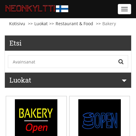
Toggl
navig
Kotisivu
Luokat
Restaurant & Food
Bakery
Etsi
Luokat