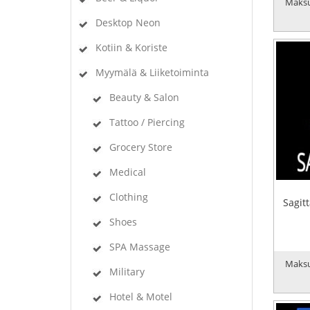
Maksu
Desktop Neon
Kotiin & Koriste
Myymälä & Liiketoiminta
Beauty & Salon
Tattoo / Piercing
Grocery Store
Medical
Clothing
Sagit
Shoes
SPA Massage
Maksu
Military
Hotel & Motel