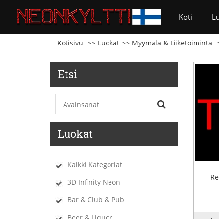
(current
Koti
L
Kotisivu
Luokat
Myymälä & Liiketoiminta
Etsi
Luokat
Kaikki Kategoriat
Re
3D Infinity Neon
Bar & Club & Pub
Beer & Liquor