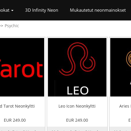
)
uokat
3D Infinity Neon
Mukautetut neonmainokset
Psychic
d Tarot Neonkyltti
Leo Icon Neonkyltti
Aries 
EUR 249.00
EUR 249.00
E