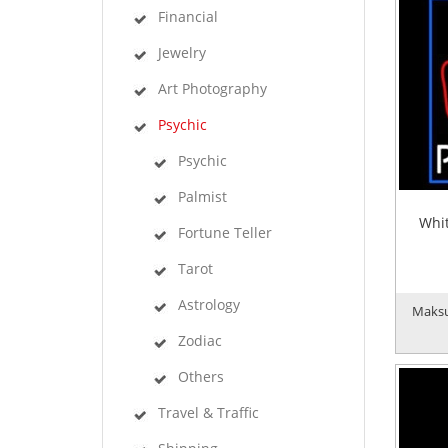
Financial
Jewelry
Art Photography
Psychic
Psychic
Palmist
Whit
Fortune Teller
Tarot
Astrology
Maksu
Zodiac
Others
Travel & Traffic