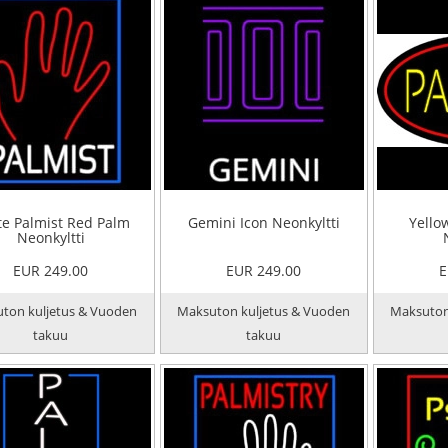
e Palmist Red Palm
Gemini Icon Neonkyltti
Yello
Neonkyltti
EUR 249.00
EUR 249.00
E
ton kuljetus & Vuoden
Maksuton kuljetus & Vuoden
Maksuton
takuu
takuu