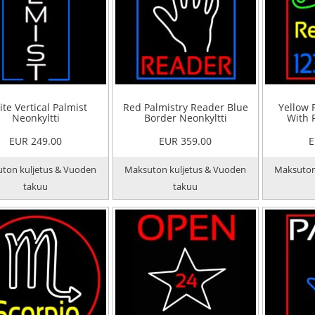
te Vertical Palmist
Red Palmistry Reader Blue
Yellow 
Neonkyltti
Border Neonkyltti
With
EUR 249.00
EUR 359.00
E
ton kuljetus & Vuoden
Maksuton kuljetus & Vuoden
Maksuton
takuu
takuu