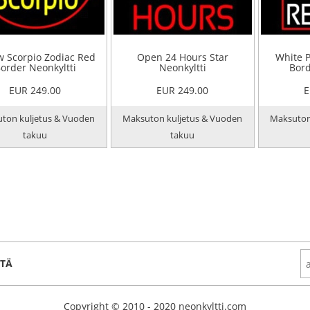
w Scorpio Zodiac Red
Open 24 Hours Star
White 
order Neonkyltti
Neonkyltti
Bord
EUR 249.00
EUR 249.00
E
ton kuljetus & Vuoden
Maksuton kuljetus & Vuoden
Maksuton
takuu
takuu
STÄ
Copyright © 2010 - 2020 neonkyltti.com