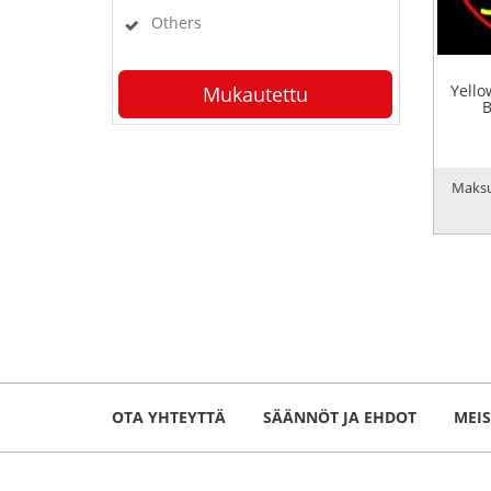
Others
Yello
Mukautettu
B
Maksu
OTA YHTEYTTÄ
SÄÄNNÖT JA EHDOT
MEI