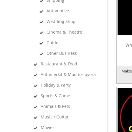
Shipping
Automotive
Wedding Shop
Cinema & Theatre
Guide
Whi
Other Business
Restaurant & Food
Maksu
Automerkit & Moottoripyörä
Holiday & Party
Sports & Game
Animals & Pets
Music / Guitar
Movies