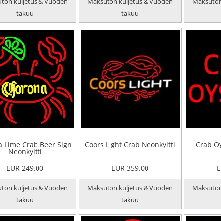
ton kuljetus & Vuoden
Maksuton kuljetus & Vuoden
Maksuton
takuu
takuu
 Lime Crab Beer Sign
Coors Light Crab Neonkyltti
Crab Oy
Neonkyltti
EUR 249.00
EUR 359.00
E
ton kuljetus & Vuoden
Maksuton kuljetus & Vuoden
Maksuton
takuu
takuu