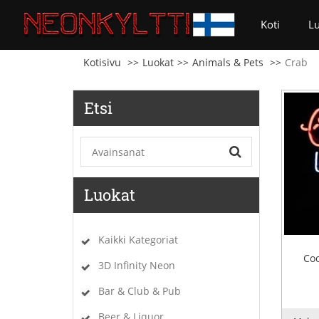
(current
Koti
L
Kotisivu
Luokat
Animals & Pets
Crab
Etsi
Luokat
Kaikki Kategoriat
Coo
3D Infinity Neon
Bar & Club & Pub
Beer & Liquor