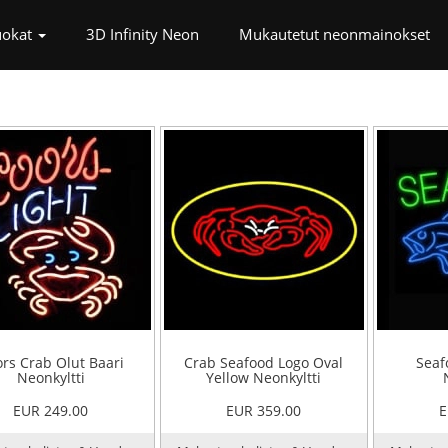
)
uokat
3D Infinity Neon
Mukautetut neonmainokset
rs Crab Olut Baari
Crab Seafood Logo Oval
Seaf
Neonkyltti
Yellow Neonkyltti
EUR 249.00
EUR 359.00
E