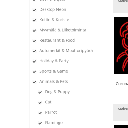
Maksu
Desktop Neon
Kotiin & Koriste
Myymälä & Liiketoiminta
Restaurant & Food
Automerkit & Moottoripyörä
Holiday & Party
Sports & Game
Animals & Pets
Corona
Dog & Puppy
Cat
Maksu
Parrot
Flamingo