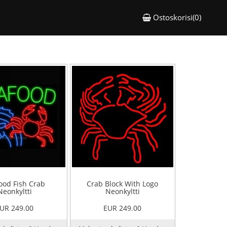
Ostoskorisi(0)
ood Fish Crab
Crab Block With Logo
Neonkyltti
Neonkyltti
UR 249.00
EUR 249.00