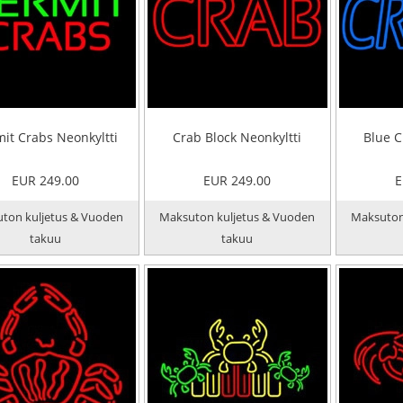
it Crabs Neonkyltti
Crab Block Neonkyltti
Blue C
EUR 249.00
EUR 249.00
E
ton kuljetus & Vuoden
Maksuton kuljetus & Vuoden
Maksuton
takuu
takuu