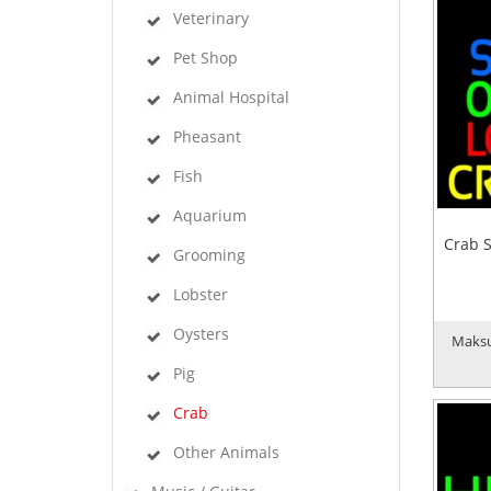
Veterinary
Pet Shop
Animal Hospital
Pheasant
Fish
Aquarium
Crab 
Grooming
Lobster
Oysters
Maksu
Pig
Crab
Other Animals