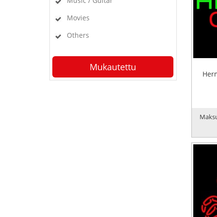
Music / Guitar
Movies
Others
Mukautettu
Herm
Maksu