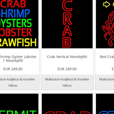
Shrimp Oyster Lobster
Crab Vertical Neonkyltti
Red Cra
1 Neonkyltti
EUR 249.00
EUR 249.00
E
ton kuljetus & Vuoden
Maksuton kuljetus & Vuoden
Maksuton
takuu
takuu