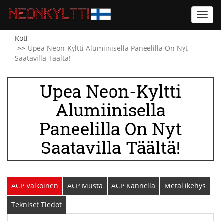
Toggl
navig
Koti
Upea Neon-Kyltti Alumiinisella Paneelilla On Nyt
Saatavilla Täältä!
Upea Neon-Kyltti
Alumiinisella
Paneelilla On Nyt
Saatavilla Täältä!
ACP Valkoinen
ACP Musta
ACP Kannella
Metallikehys
Tekniset Tiedot